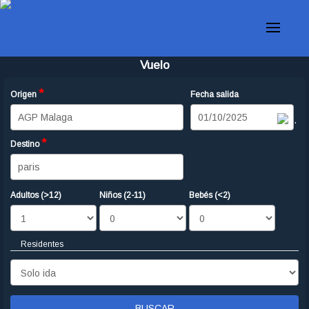
Vuelo
*
Origen
Fecha salida
Date
*
Destino
Adultos (>12)
Niños (2-11)
Bebés (<2)
Mostrar
Residentes