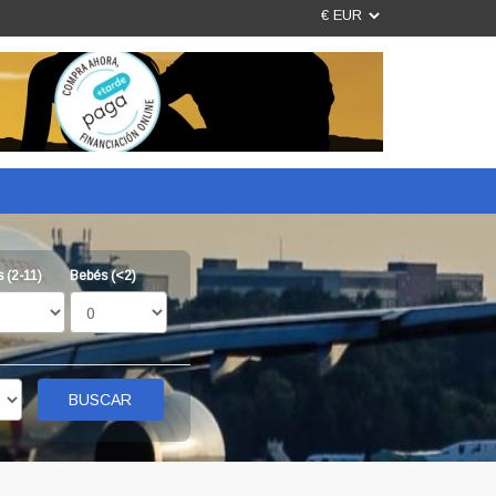
 (2-11)
Bebés (<2)