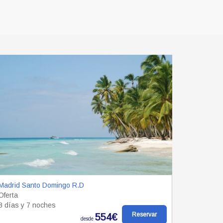
Madrid Santo Domingo R.D
Oferta
8 días y 7 noches
Reservar
554€
desde