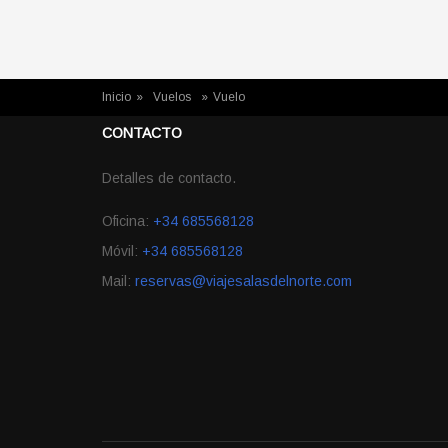
USTED ESTÁ AQUÍ
Inicio
»
Vuelos
»
Vuelo
CONTACTO
Detalles de contacto.
Oficina:
+34 685568128
Móvil:
+34 685568128
Mail:
reservas@viajesalasdelnorte.com