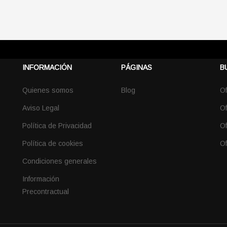
INFORMACIÓN
PÁGINAS
B
Quienes somos
Blog
Of
Aviso Legal
Of
Política de Privacidad
Of
Política de cookies
Of
Condiciones generales
Información
Precontractual