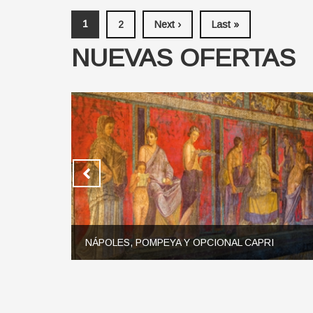
1
2
Next ›
Last »
NUEVAS OFERTAS
NÁPOLES, POMPEYA Y OPCIONAL CAPRI
4 noches en Nápoles 1