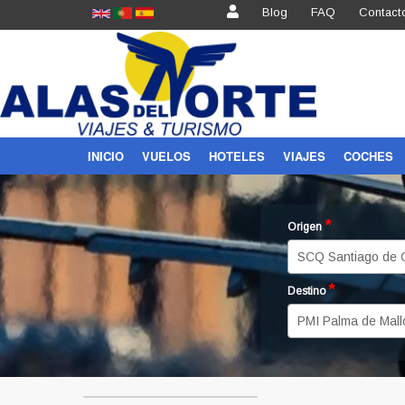
Blog
FAQ
Contact
INICIO
VUELOS
HOTELES
VIAJES
COCHES
Vuelo
Hoteles Mundo
Circuitos
Vuelo+Hotel
Hoteles Europa
Caribe
*
Origen
Hoteles Canarias
*
Destino
Hoteles Baleares
Hoteles Costa
Hoteles Nieve
Balnearios