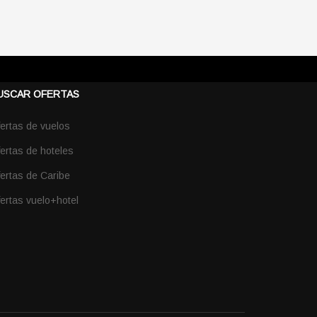
USCAR OFERTAS
ertas de vuelos
ertas de hoteles
ertas de Caribe
ertas vuelo+hotel