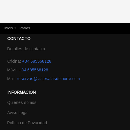
USTED ESTÁ AQUÍ
Inicio
»
Hoteles
CONTACTO
Detalles de contacto.
Oficina:
+34 685568128
Móvil:
+34 685568128
Mail:
reservas@viajesalasdelnorte.com
INFORMACIÓN
Quienes somos
Aviso Legal
Política de Privacidad