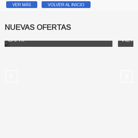
VER MÁS
VOLVER AL INICIO
NUEVAS OFERTAS
NÁPOLES, POMPEYA Y OPCIONAL
CAPRI
VIETN
4 noches en Nápoles 1
Salidas D
Martes Pr